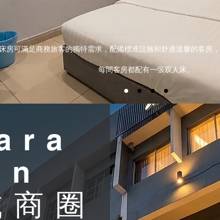
床房可滿足商務旅客的獨特需求，配備標准設施和舒適溫馨的客房，
每間客房都配有一張双人床。
ara
wn
城商圈