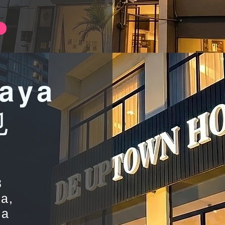
aya
也
8
a,
ia