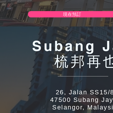
現在預訂
Subang J
​梳邦再
26, Jalan SS15/
47500 Subang Jay
Selangor, Malays