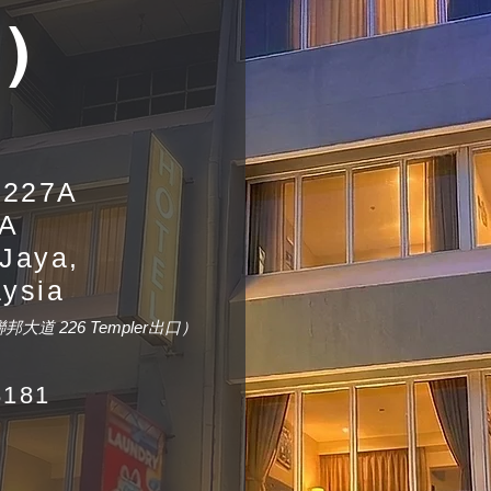
)
/227A
1A
 Jaya,
aysia
附近，聯邦大道 226 Templer出口）
181