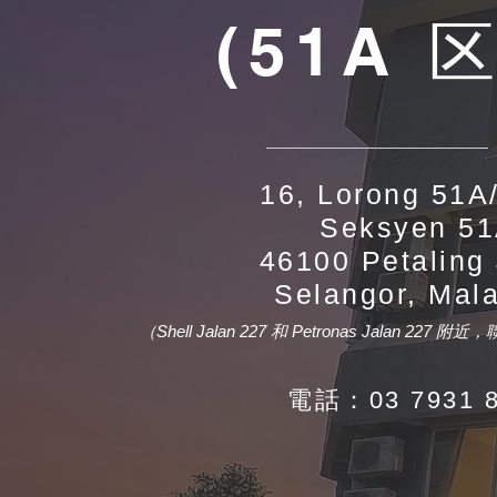
(51A 区
16, Lorong 51A
Seksyen 5
46100 Petaling
Selangor, Mal
（Shell Jalan 227 和 Petronas Jalan 227 
電話：03 7931 8