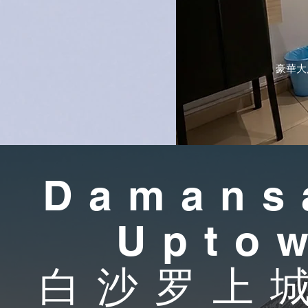
豪華大
Damans
Upto
​白沙罗上