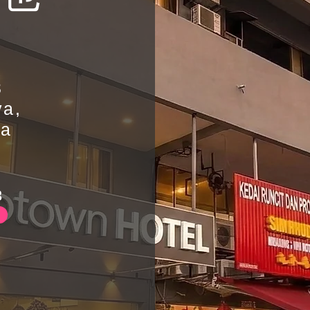
3
ya,
ia
3