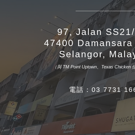
97, Jalan SS2
47400 Damansara
Selangor, Mala
（與 TM Point Uptown、Texas Chick
電話：03 7731 16