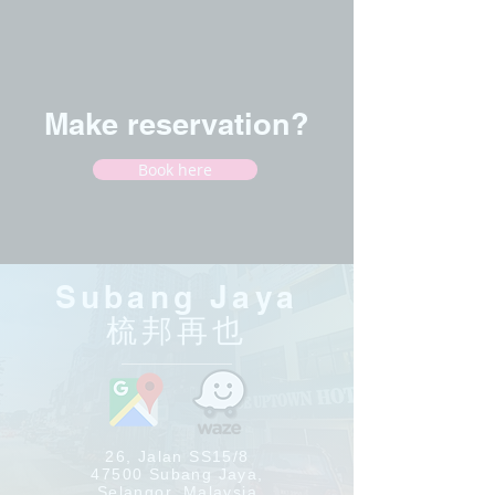
Make reservation?
Book here
Subang Jaya
​梳邦再也
26, Jalan SS15/8
47500 Subang Jaya,
Selangor, Malaysia