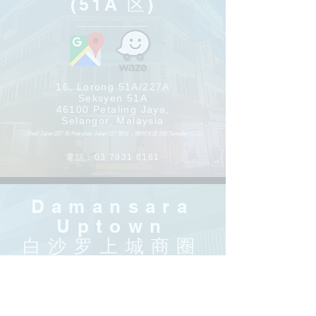
(51A 区)
16, Lorong 51A/227A
Seksyen 51A
46100 Petaling Jaya,
Selangor, Malaysia
（Shell Jalan 227 和 Petronas Jalan 227 附近，聯邦大道 226 Templer出口）
電話：03
7931 8181
Damansara
Uptown
​白沙罗上城商圈